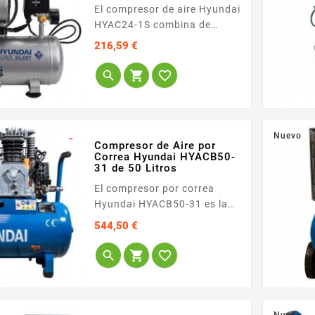
El compresor de aire Hyundai
HYAC24-1S combina de
manera perfecta la
Precio
216,59 €
tecnología super-silenciosa
con una mayor capacidad de



almacenamiento de aire para
usuarios que demandan un
flujo constante en espacios
interiores. Al pertenecer a la
_
Nuevo
Compresor de Aire por
familia de motores libres de
Correa Hyundai HYACB50-
aceite,...
31 de 50 Litros
El compresor por correa
Hyundai HYACB50-31 es la
solución perfecta para
Precio
544,50 €
profesionales, talleres
mecánicos y operarios



industriales que buscan una
fuente de aire comprimido
fiable, duradera y de alto
rendimiento. Su diseño