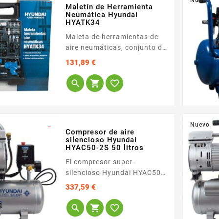
_
Nuevo
Maletín de Herramienta
compacto con kit de ruedas
Neumática Hyundai
y asa ergonómica lo hace...
HYATK34
Maleta de herramientas de
aire neumáticas, conjunto de
herramientas para
Precio
131,89 €
compresor con 32 piezas
<span...



_
Nuevo
Compresor de aire
silencioso Hyundai
HYAC50-2S 50 litros
El compresor super-
silencioso Hyundai HYAC50-
2S es la elección definitiva
Precio
337,59 €
para quienes necesitan un
gran volumen de



almacenamiento de aire