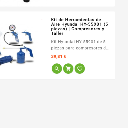
suministro masivo de aire sin
soportar altos niveles de
ruido. Al incorporar
_
Kit de Herramientas de
tecnología avanzada libre de
Aire Hyundai HY-55901 (5
piezas) | Compresores y
aceite, asegura un entorno
Taller
de trabajo...
Kit Hyundai HY-55901 de 5
piezas para compresores de
aire. Incluye pistola de
Precio
39,81 €
inflado con manómetro,
pistola de soplado, pistola



de pintura, pistola de
engrase y manguera en
espiral. Perfecto para
trabajos de taller y bricolaje.