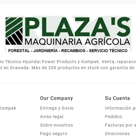
tamente. Muy contentos.
ahorraron dinero eligiendo el adec
icio Técnico Hyundai Power Products y Kompak. Venta, reparac
al en Granada. Más de 200 productos en stock con garantía de 
Our Company
Su Cuenta
 Kompak
Entrega y Envio
Información p
Aviso legal
Pedidos
Sobre nosotros
Facturas por 
Pago seguro
Direcciones