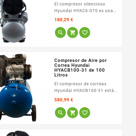
El compresor silencioso
Hyundai HYAC6-07S es una
solución portátil y
Precio
180,29 €
ultrasilenciosa concebida
para trabajos de precisión en



interiores donde el ruido es
un factor crítico. Al ser un
modelo sin aceite, no
requiere mantenimiento de
Compresor de Aire por
lubricación y elimina
Correa Hyundai
HYACB100-31 de 100
cualquier riesgo de...
Litros
El compresor de correas
Hyundai HYACB100-31 está
diseñado específicamente
Precio
580,99 €
para talleres de automoción,
carpinterías e industrias



medianas que demandan un
suministro de aire constante
y estable. Su perfil de