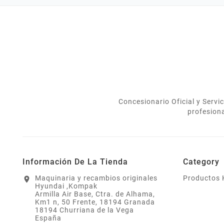
verdad.
usarlo correc
Concesionario Oficial y Serv
profesion
Información De La Tienda
Category
Maquinaria y recambios originales
Productos
location_on
Hyundai ,Kompak
Armilla Air Base, Ctra. de Alhama,
Km1 n, 50 Frente, 18194 Granada
18194 Churriana de la Vega
España