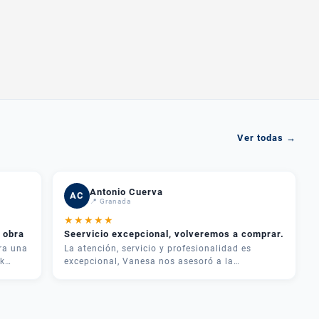
Ver todas →
Antonio Cuerva
AC
📍 Granada
★
★
★
★
★
 obra
Seervicio excepcional, volveremos a comprar.
ra una
La atención, servicio y profesionalidad es
k
excepcional, Vanesa nos asesoró a la
perfección, y cualquier duda los llamamos y nos
dan una solución, muchas garcias por todo muy
recomendable Plazas maquinaria