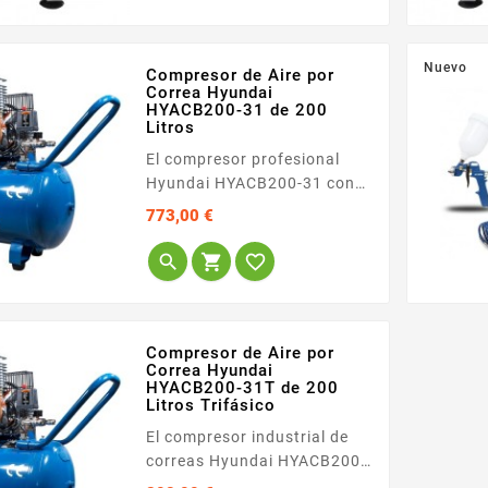
combinado con un entorno
de trabajo libre de ruidos
molestos. Su tecnología sin
Nuevo
Compresor de Aire por
aceite asegura un
Correa Hyundai
HYACB200-31 de 200
funcionamiento limpio, libre
Litros
de...
El compresor profesional
Hyundai HYACB200-31 con
calderín de 200 litros es el
Precio
773,00 €
aliado idóneo para entornos
industriales, talleres



mecánicos de gran volumen
y aplicaciones profesionales
intensivas que exigen la
máxima autonomía de aire
Compresor de Aire por
Correa Hyundai
sin pausas. Su volumen de
HYACB200-31T de 200
depósito está...
Litros Trifásico
El compresor industrial de
correas Hyundai HYACB200-
31T está configurado para