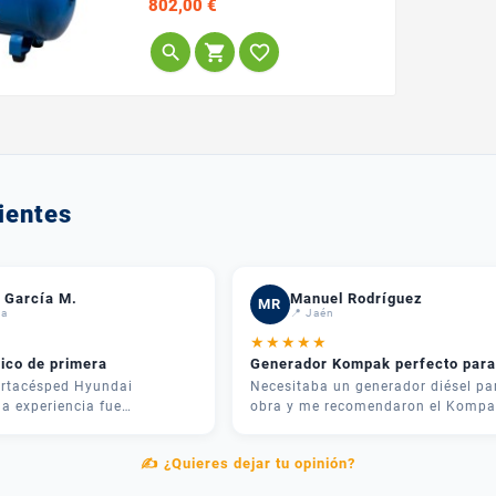
Precio
802,00 €
conectarse directamente a
redes trifásicas,



respondiendo a las
necesidades de talleres
industriales y fábricas con
líneas de producción
continuas. Su gran calderín
de 200 litros ofrece un...
ientes
 García M.
Manuel Rodríguez
MR
da
📍 Jaén
★
★
★
★
★
nico de primera
Generador Kompak perfecto para
rtacésped Hyundai
Necesitaba un generador diésel pa
a experiencia fue
obra y me recomendaron el Kompa
 José me asesoró por
KD8000SET. Potencia brutal y muy
 recomendó justo lo que
silencioso. Lo mejor fue el
✍️ ¿Quieres dejar tu opinión?
ra mi parcela. La entrega
asesoramiento: me explicaron las
el equipo me explicó cómo
diferencias entre modelos y me