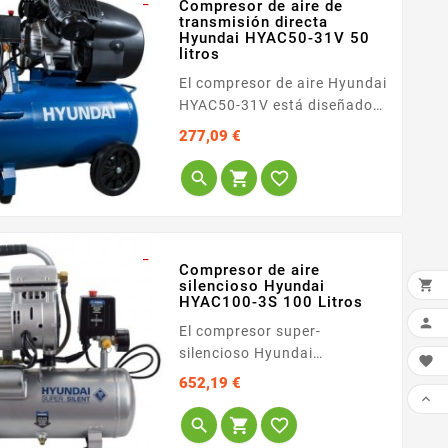
_
usuario se enfoca en
Compresor de aire de
transmisión directa
profesionales exigentes que
Hyundai HYAC50-31V 50
requieren una...
litros
El compresor de aire Hyundai
HYAC50-31V está diseñado
para usuarios que buscan
Precio
277,09 €
una herramienta potente,
compacta y de fácil



transporte para labores
profesionales o de bricolaje
avanzado. Este equipo
_
destaca por su gran
Compresor de aire
facilidad de uso y un

silencioso Hyundai
HYAC100-3S 100 Litros
mantenimiento sencillo,

estando...
El compresor super-
silencioso Hyundai

HYAC100-3S representa la
Precio
652,19 €
máxima capacidad de la

gama silenciosa para



usuarios que exigen un