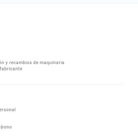
uado.
ión y recambios de maquinaria
fabricante
ersonal
abono