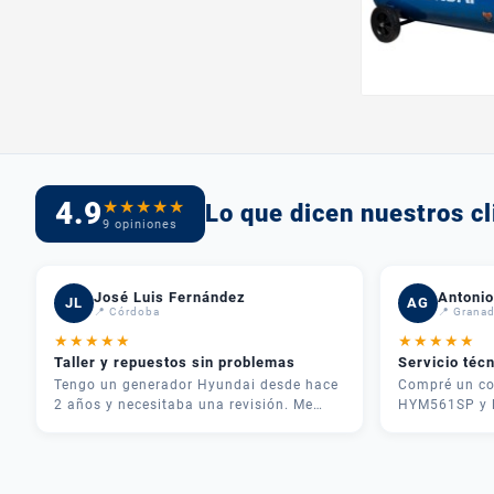
4.9
★
★
★
★
★
Lo que dicen nuestros cl
9 opiniones
José Luis Fernández
Antonio
JL
AG
📍 Córdoba
📍 Grana
★
★
★
★
★
★
★
★
★
★
Taller y repuestos sin problemas
Servicio téc
Tengo un generador Hyundai desde hace
Compré un co
2 años y necesitaba una revisión. Me
HYM561SP y l
atendieron rápido, me dieron
inmejorable.
presupuesto claro y en 3 días lo tenía
teléfono y me
como nuevo. Además tenían todos los
necesitaba pa
repuestos en stock. Servicio postventa de
fue rápida y 