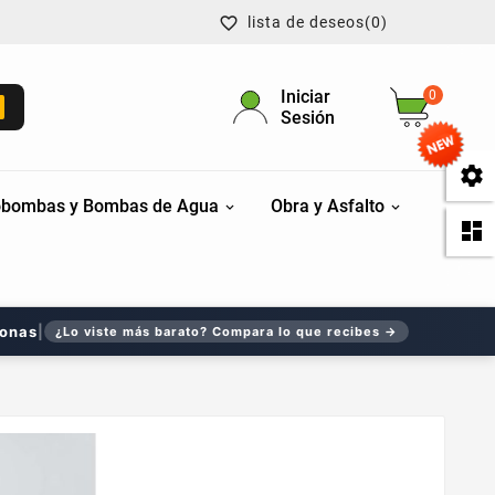
lista de deseos
(0)

Iniciar
0
Sesión

bombas y Bombas de Agua
Obra y Asfalto

sonas
|
¿Lo viste más barato? Compara lo que recibes →