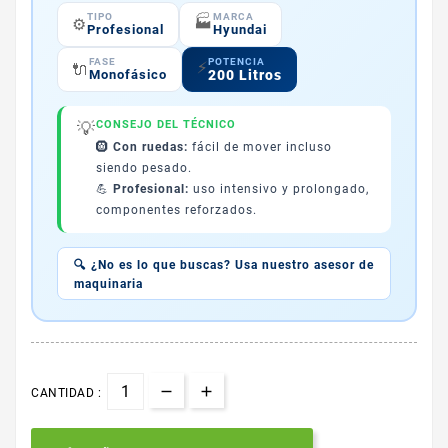
TIPO
MARCA
🏭
⚙️
Profesional
Hyundai
POTENCIA
FASE
⚡
🔌
200 Litros
Monofásico
💡
CONSEJO DEL TÉCNICO
🛞
Con ruedas:
fácil de mover incluso
siendo pesado.
💪
Profesional:
uso intensivo y prolongado,
componentes reforzados.
🔍 ¿No es lo que buscas? Usa nuestro asesor de
maquinaria
CANTIDAD :