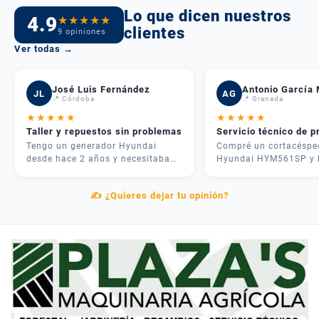
Lo que dicen nuestros
4.9
★
★
★
★
★
clientes
9 opiniones
Ver todas →
José Luis Fernández
Antonio García 
JL
AG
📍 Córdoba
📍 Granada
★
★
★
★
★
★
★
★
★
★
Taller y repuestos sin problemas
Servicio técnico de p
Tengo un generador Hyundai
Compré un cortacéspe
desde hace 2 años y necesitaba
Hyundai HYM561SP y 
una revisión. Me atendieron
experiencia fue inmejo
rápido, me dieron presupuesto
José me asesoró por
✍️ ¿Quieres dejar tu opinión?
claro y en 3 días lo tenía como
teléfono y me recome
nuevo. Además tenían todos los
justo lo que necesitab
repuestos en stock. Servicio
mi parcela. La entrega
postventa de verdad.
rápida y el equipo me
explicó cómo usarlo
correctamente. Muy
contentos.