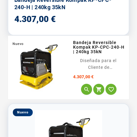
240-H | 240kg 35kN
Precio
4.307,00 €
Bandeja Reversible
Nuevo
Kompak KP-CPC-240-H
| 240kg 35kN
Diseñada para el
Cliente de
Construcción Industrial
Precio
4.307,00 €
<span
style="color:#444444;font-



family:'open sans',
'Helvetica Neue',
Helvetica, Arial,...
Nuevo