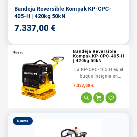
Bandeja Reversible Kompak KP-CPC-
405-H | 420kg 50kN
Precio
7.337,00 €
Bandeja Reversible
Nuevo
Kompak KP-CPC-405-H
| 420kg 50kN
La KP-CPC-405 H es el
buque insignia en
Compactación Pesada
Precio
7.337,00 €
. Este modelo está
diseñado para



grandes...
Nuevo