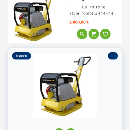
La <strong
style="color:#444444;font-
family:'open sans',...
Precio
2.868,00 €



Nuevo
_