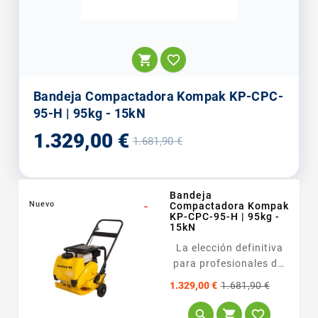


Bandeja Compactadora Kompak KP-CPC-
95-H | 95kg - 15kN
Precio
Precio
1.329,00 €
1.681,90 €
base
Bandeja
Nuevo
_
Compactadora Kompak
KP-CPC-95-H | 95kg -
15kN
La elección definitiva
para profesionales del
bacheo y reparaciones
Precio
Precio
1.329,00 €
1.681,90 €
asfálticas. Al incluir de
base
serie el tanque de


