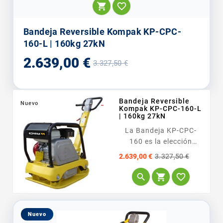


Bandeja Reversible Kompak KP-CPC-
160-L | 160kg 27kN
Precio
Precio
2.639,00 €
3.327,50 €
base
Bandeja Reversible
Nuevo
_
Kompak KP-CPC-160-L
| 160kg 27kN
La Bandeja KP-CPC-
160 es la elección
preferida para obras...
Precio
Precio
2.639,00 €
3.327,50 €
base



Nuevo