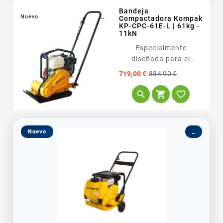
Bandeja
Nuevo
_
Compactadora Kompak
KP-CPC-61E-L | 61kg -
11kN
Especialmente
diseñada para el
mantenimiento de
Precio
Precio
719,00 €
834,90 €
exteriores y la
base
compactación de



suelos granulares,
arenas y gravas . Es el
equipo ideal para
Nuevo
_
paisajistas o
empresas...