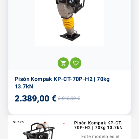


Pisón Kompak KP-CT-70P-H2 | 70kg
13.7kN
Precio
Precio
2.389,00 €
3.012,90 €
base
Nuevo
_
Pisón Kompak KP-CT-
70P-H2 | 70kg 13.7kN
Este modelo es el