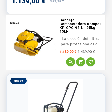
1.139,00 €
1.439,90 €
base
Bandeja
Nuevo
_
Compactadora Kompak
KP-CPC-95-L | 95kg -
15kN
La elección definitiva
para profesionales del
bacheo y reparaciones
Precio
Precio
1.139,00 €
1.439,90 €
asfálticas. Al incluir de
base
serie el tanque de



agua, este modelo
permite trabajar sobre
asfalto...
Nuevo