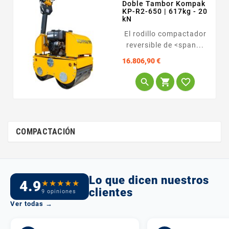
Doble Tambor Kompak
KP-R2-650 | 617kg - 20
kN
El rodillo compactador
reversible de <span...
Precio
16.806,90 €



COMPACTACIÓN
Lo que dicen nuestros
4.9
★
★
★
★
★
clientes
9 opiniones
Ver todas →