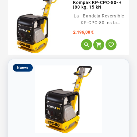
Kompak KP-CPC-80-H
|80 kg, 15 kN
La Bandeja Reversible
KP-CPC-80 es la
solución ideal para el
Precio
2.196,00 €
perfil de cliente
profesional que busca



ligereza y eficiencia en
compactación...
Nuevo