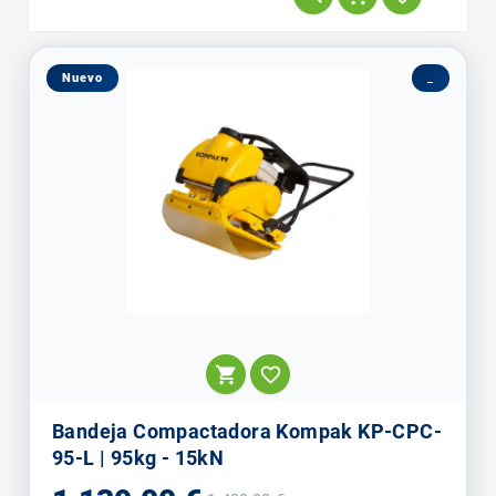
agua, este modelo
permite trabajar sobre
asfalto...
Nuevo
_


Bandeja Compactadora Kompak KP-CPC-
95-L | 95kg - 15kN
Precio
Precio