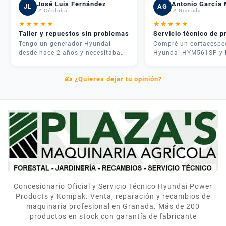
José Luis Fernández
Antonio García 
JL
AG
📍 Córdoba
📍 Granada
★
★
★
★
★
★
★
★
★
★
Taller y repuestos sin problemas
Servicio técnico de p
Tengo un generador Hyundai
Compré un cortacéspe
desde hace 2 años y necesitaba
Hyundai HYM561SP y 
una revisión. Me atendieron
experiencia fue inmejo
rápido, me dieron presupuesto
José me asesoró por
✍️ ¿Quieres dejar tu opinión?
claro y en 3 días lo tenía como
teléfono y me recome
nuevo. Además tenían todos los
justo lo que necesitab
repuestos en stock. Servicio
mi parcela. La entrega
postventa de verdad.
rápida y el equipo me
explicó cómo usarlo
correctamente. Muy
contentos.
Concesionario Oficial y Servicio Técnico Hyundai Power
Products y Kompak. Venta, reparación y recambios de
maquinaria profesional en Granada. Más de 200
productos en stock con garantía de fabricante