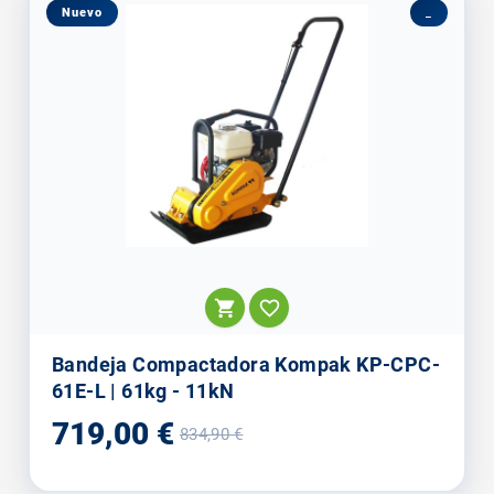
Nuevo
_


Bandeja Compactadora Kompak KP-CPC-
61E-L | 61kg - 11kN
Precio
Precio
719,00 €
834,90 €
base