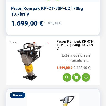
Pisón Kompak KP-CT-73P-L2 | 73kg
13.7kN V
Precio
Precio
1.699,00 €
2.165,90 €
base
Pisón Kompak KP-CT-
Nuevo
_
73P-L2 | 73kg 13.7kN
V
Este modelo está
enfocado al
profesional que busca
Precio
Precio
1.699,00 €
2.165,90 €
un equipo de
base
rendimiento



intermedio-alto con la
fiabilidad del motor
Loncin LC165F-H3. Es
Nuevo
perfecto para obras...