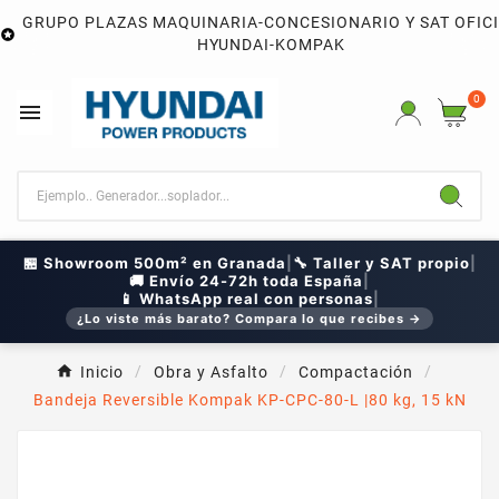
GRUPO PLAZAS MAQUINARIA-CONCESIONARIO Y SAT OFIC

HYUNDAI-KOMPAK
0

🏪 Showroom 500m² en Granada
|
🔧 Taller y SAT propio
|
🚚 Envío 24-72h toda España
|
📱 WhatsApp real con personas
|
¿Lo viste más barato? Compara lo que recibes →
Inicio
Obra y Asfalto
Compactación
Bandeja Reversible Kompak KP-CPC-80-L |80 kg, 15 kN