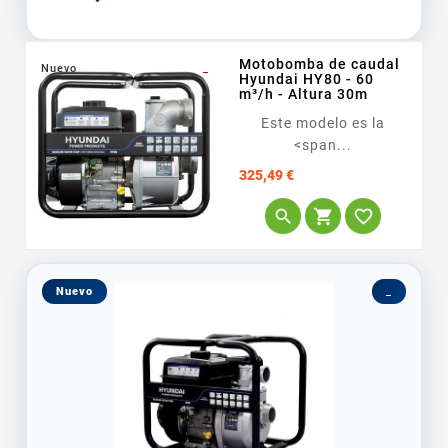
Motobomba de caudal
Nuevo
_
Hyundai HY80 - 60
m³/h - Altura 30m
Este modelo es la
<span...
Precio
325,49 €



Nuevo
_