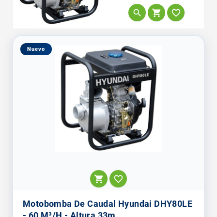



Nuevo


Motobomba De Caudal Hyundai DHY80LE
- 60 M³/h - Altura 33m