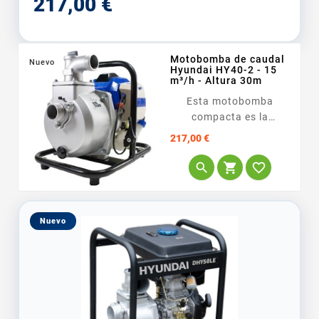
217,00 €
Motobomba de caudal
Nuevo
Hyundai HY40-2 - 15
m³/h - Altura 30m
Esta motobomba
compacta es la
<span...
Precio
217,00 €



Nuevo