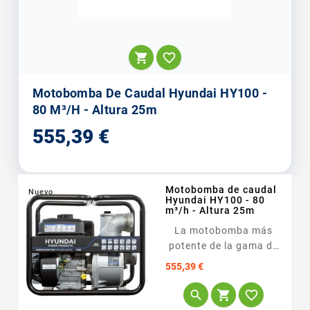


Motobomba De Caudal Hyundai HY100 -
80 M³/h - Altura 25m
Precio
555,39 €
Motobomba de caudal
Nuevo
Hyundai HY100 - 80
m³/h - Altura 25m
La motobomba más
potente de la gama de
caudal, <span...
Precio
555,39 €


