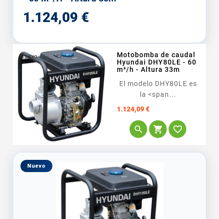
Precio
1.124,09 €
Motobomba de caudal
Nuevo
Hyundai DHY80LE - 60
m³/h - Altura 33m
El modelo DHY80LE es
la <span...
Precio
1.124,09 €



Nuevo