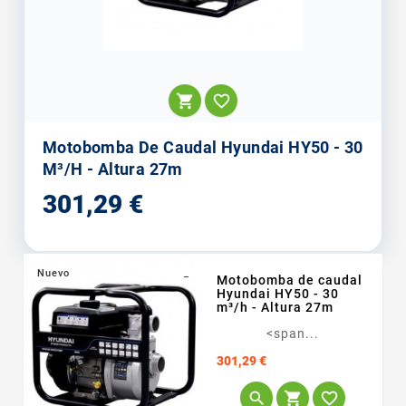


Motobomba De Caudal Hyundai HY50 - 30
M³/h - Altura 27m
Precio
301,29 €
Nuevo
_
Motobomba de caudal
Hyundai HY50 - 30
m³/h - Altura 27m
<span...
Precio
301,29 €


