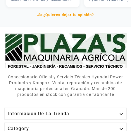
una revisión. Me atendieron
experiencia fue inmejo
rápido, me dieron presupuesto
José me asesoró por
✍️ ¿Quieres dejar tu opinión?
claro y en 3 días lo tenía como
teléfono y me recome
nuevo. Además tenían todos los
justo lo que necesitab
repuestos en stock. Servicio
mi parcela. La entrega
postventa de verdad.
rápida y el equipo me
explicó cómo usarlo
correctamente. Muy
contentos.
Concesionario Oficial y Servicio Técnico Hyundai Power
Products y Kompak. Venta, reparación y recambios de
maquinaria profesional en Granada. Más de 200
productos en stock con garantía de fabricante

Información De La Tienda

Category