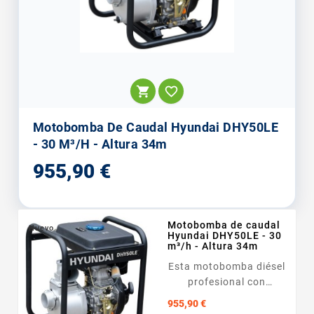


Motobomba De Caudal Hyundai DHY50LE
- 30 M³/h - Altura 34m
Precio
955,90 €
Motobomba de caudal
Nuevo
Hyundai DHY50LE - 30
m³/h - Altura 34m
Esta motobomba diésel
profesional con
<span...
Precio
955,90 €