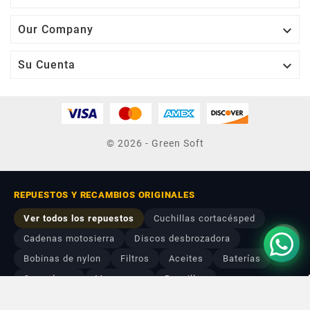

Our Company

Su Cuenta
© 2026 - Green Soft
REPUESTOS Y RECAMBIOS ORIGINALES
Ver todos los repuestos
Cuchillas cortacésped
Cadenas motosierra
Discos desbrozadora
Bobinas de nylon
Filtros
Aceites
Baterías
Cargadores
Mangueras
Boquillas
ATS generadores
Kits de ruedas