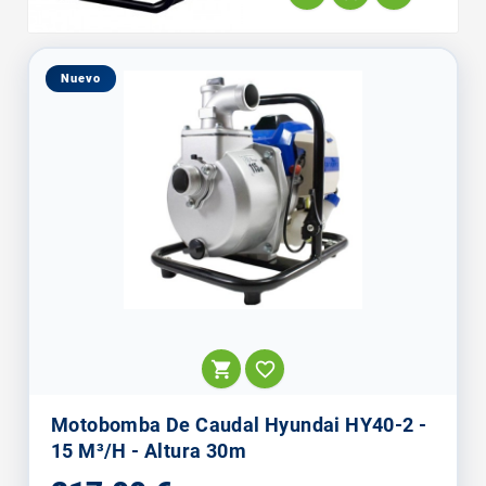
Nuevo


Motobomba De Caudal Hyundai HY40-2 -
15 M³/h - Altura 30m
Precio