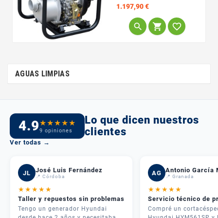
Precio
1.197,90 €



AGUAS LIMPIAS
Lo que dicen nuestros
4.9
★
★
★
★
★
clientes
9 opiniones
Ver todas →
José Luis Fernández
Antonio García 
JL
AG
📍 Córdoba
📍 Granada
★
★
★
★
★
★
★
★
★
★
Taller y repuestos sin problemas
Servicio técnico de p
Tengo un generador Hyundai
Compré un cortacéspe
desde hace 2 años y necesitaba
Hyundai HYM561SP y 