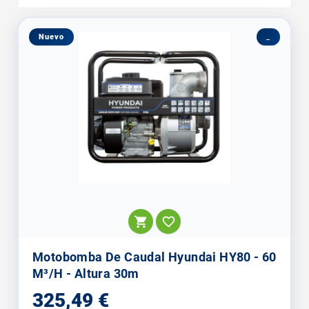
Nuevo
_


Motobomba De Caudal Hyundai HY80 - 60
M³/h - Altura 30m
Precio
325,49 €