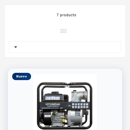
7 products

Nuevo