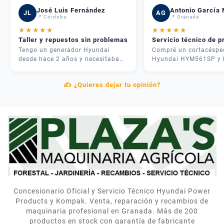
José Luis Fernández
Antonio García 
JL
AG
📍 Córdoba
📍 Granada
★
★
★
★
★
★
★
★
★
★
Taller y repuestos sin problemas
Servicio técnico de p
Tengo un generador Hyundai
Compré un cortacéspe
desde hace 2 años y necesitaba
Hyundai HYM561SP y 
una revisión. Me atendieron
experiencia fue inmejo
rápido, me dieron presupuesto
José me asesoró por
✍️ ¿Quieres dejar tu opinión?
claro y en 3 días lo tenía como
teléfono y me recome
nuevo. Además tenían todos los
justo lo que necesitab
repuestos en stock. Servicio
mi parcela. La entrega
postventa de verdad.
rápida y el equipo me
explicó cómo usarlo
correctamente. Muy
contentos.
Concesionario Oficial y Servicio Técnico Hyundai Power
Products y Kompak. Venta, reparación y recambios de
maquinaria profesional en Granada. Más de 200
productos en stock con garantía de fabricante