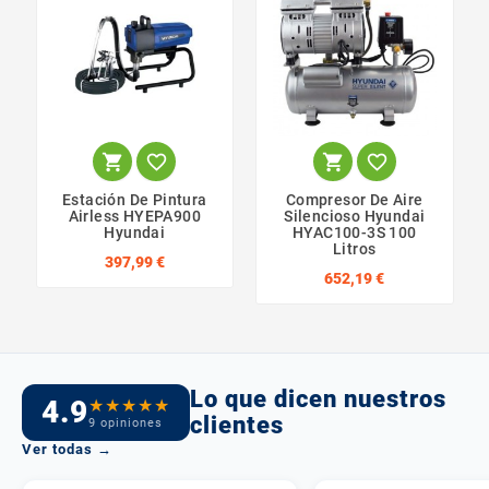




Estación De Pintura
Compresor De Aire
Airless HYEPA900
Silencioso Hyundai
Hyundai
HYAC100-3S 100
Litros
397,99 €
652,19 €
Lo que dicen nuestros
4.9
★
★
★
★
★
clientes
9 opiniones
Ver todas →