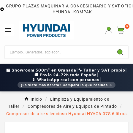
GRUPO PLAZAS MAQUINARIA-CONCESIONARIO Y SAT OFIC

HYUNDAI-KOMPAK
0

🏪 Showroom 500m² en Granada
|
🔧 Taller y SAT propio
|
🚚 Envío 24-72h toda España
|
📱 WhatsApp real con personas
|
¿Lo viste más barato? Compara lo que recibes →
Inicio
Limpieza y Equipamiento de
Taller
Compresores de Aire y Equipos de Pintado
Compresor de aire silencioso Hyundai HYAC6-07S 6 litros