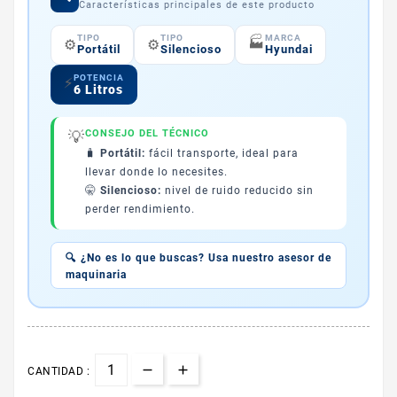
Características principales de este producto
TIPO
TIPO
MARCA
🏭
⚙️
⚙️
Portátil
Silencioso
Hyundai
POTENCIA
⚡
6 Litros
💡
CONSEJO DEL TÉCNICO
🧳
Portátil:
fácil transporte, ideal para
llevar donde lo necesites.
🤫
Silencioso:
nivel de ruido reducido sin
perder rendimiento.
🔍 ¿No es lo que buscas? Usa nuestro asesor de
maquinaria
CANTIDAD :