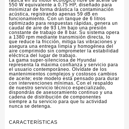
radica en su motor ecológico libre de aceite de
550 W equivalente a 0.75 HP, diseñado para
minimizar de forma drástica la contaminación
acústica, registrando apenas 59 dB en
funcionamiento. Con un tanque de 6 litros
optimizado para respuestas rápidas, genera un
caudal de aire de 93 L/m bajo una presión
constante de trabajo de 8 bar. Su sistema opera
a 1380 rpm mediante transmisión directa, lo
que reduce la fricción, mitiga las vibraciones y
asegura una entrega limpia y homogénea del
aire comprimido sin comprometer la estabilidad
eléctrica del lugar de trabajo.
​La gama super-silenciosa de Hyundai
representa la máxima confianza y servicio para
el usuario contemporáneo. Olvídate de los
mantenimientos complejos y costosos cambios
de aceite; este modelo está pensado para durar
con intervenciones mínimas. Con el respaldo
de nuestro servicio técnico especializado,
dispondrás de asesoramiento continuo y una
cadena de distribución de componentes
siempre a tu servicio para que tu actividad
nunca se detenga.
CARACTERÍSTICAS