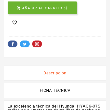

AÑADIR AL CARRITO 🛒

Descripción
FICHA TÉCNICA
La excelencia técnica del Hyundai HYAC6-07S