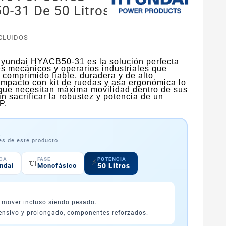
-31 De 50 Litros
CLUIDOS
Hyundai HYACB50-31 es la solución perfecta
res mecánicos y operarios industriales que
 comprimido fiable, duradera y de alto
ompacto con kit de ruedas y asa ergonómica lo
 que necesitan máxima movilidad dentro de sus
in sacrificar la robustez y potencia de un
P.
a
les de este producto
POTENCIA
CA
FASE
⚡
🔌
50 Litros
ndai
Monofásico
e mover incluso siendo pesado.
ensivo y prolongado, componentes reforzados.