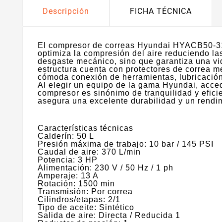
Descripción
FICHA TÉCNICA
El compresor de correas Hyundai HYACB50-31 o
optimiza la compresión del aire reduciendo la
desgaste mecánico, sino que garantiza una vi
estructura cuenta con protectores de correa m
cómoda conexión de herramientas, lubricación
​Al elegir un equipo de la gama Hyundai, acced
compresor es sinónimo de tranquilidad y efici
asegura una excelente durabilidad y un rendim
Características técnicas
​Calderín: 50 L
Presión máxima de trabajo: 10 bar / 145 PSI
Caudal de aire: 370 L/min
Potencia: 3 HP
Alimentación: 230 V / 50 Hz / 1 ph
Amperaje: 13 A
Rotación: 1500 min
Transmisión: Por correa
Cilindros/etapas: 2/1
Tipo de aceite: Sintético
Salida de aire: Directa / Reducida 1