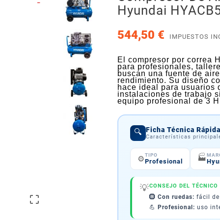
_
Hyundai HYACB50
544,50 €
IMPUESTOS IN
El compresor por correa 
para profesionales, talle
buscan una fuente de aire
rendimiento. Su diseño c
hace ideal para usuarios
instalaciones de trabajo s
equipo profesional de 3 H
Ficha Técnica Rápid
🔍
Características principa
TIPO
MAR
🏭
⚙️
Profesional
Hyu
💡
CONSEJO DEL TÉCNICO

🛞
Con ruedas:
fácil d
💪
Profesional:
uso int