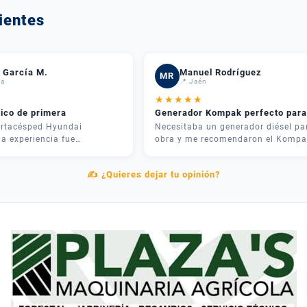
ientes
 García M.
Manuel Rodríguez
MR
da
📍 Jaén
★
★
★
★
★
nico de primera
Generador Kompak perfecto para
rtacésped Hyundai
Necesitaba un generador diésel pa
a experiencia fue
obra y me recomendaron el Kompa
 José me asesoró por
KD8000SET. Potencia brutal y muy
 recomendó justo lo que
silencioso. Lo mejor fue el
✍️ ¿Quieres dejar tu opinión?
ra mi parcela. La entrega
asesoramiento: me explicaron las
el equipo me explicó cómo
diferencias entre modelos y me
tamente. Muy contentos.
ahorraron dinero eligiendo el adec