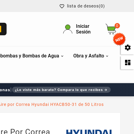
lista de deseos
(0)

Iniciar
0
Sesión

bombas y Bombas de Agua
Obra y Asfalto

sonas
|
¿Lo viste más barato? Compara lo que recibes →
ire por Correa Hyundai HYACB50-31 de 50 Litros
re Por Correa