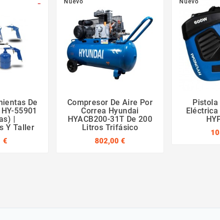
_
Nuevo
Nuevo
mientas De
Compresor De Aire Por
Pistola
i HY-55901
Correa Hyundai
Eléctric
as) |
HYACB200-31T De 200
HY
 Y Taller
Litros Trifásico
10
 €
802,00 €