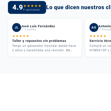
4.9
★
★
★
★
★
Lo que dicen nuestros cl
9 opiniones
José Luis Fernández
Antonio
JL
AG
📍 Córdoba
📍 Grana
★
★
★
★
★
★
★
★
★
★
Taller y repuestos sin problemas
Servicio téc
Tengo un generador Hyundai desde hace
Compré un co
2 años y necesitaba una revisión. Me
HYM561SP y l
atendieron rápido, me dieron
inmejorable.
presupuesto claro y en 3 días lo tenía
teléfono y me
como nuevo. Además tenían todos los
necesitaba pa
repuestos en stock. Servicio postventa de
fue rápida y 
verdad.
usarlo correc