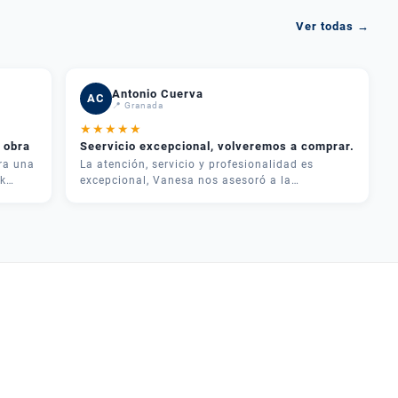
Ver todas →
Antonio Cuerva
AC
📍 Granada
★
★
★
★
★
 obra
Seervicio excepcional, volveremos a comprar.
ra una
La atención, servicio y profesionalidad es
k
excepcional, Vanesa nos asesoró a la
perfección, y cualquier duda los llamamos y nos
dan una solución, muchas garcias por todo muy
recomendable Plazas maquinaria
uado.