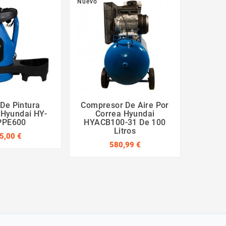
Nuevo
Nuevo
 De Pintura
Compresor De Aire Por
Comp
a Hyundai HY-
Correa Hyundai
Sile
PPE600
HYACB100-31 De 100
HYAC2
Litros
5,00 €
580,99 €