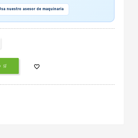
Usa nuestro asesor de maquinaria

 🛒