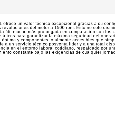
frece un valor técnico excepcional gracias a su config
s revoluciones del motor a 1500 rpm. Esto no solo dismi
da útil mucho más prolongada en comparación con los c
etálicos para garantizar la máxima seguridad del operar
 óptima y componentes totalmente accesibles que simpli
e a un servicio técnico posventa líder y a una total dis
encia en el entorno laboral cotidiano, respaldado por u
iento constante bajo las exigencias de cualquier jornad