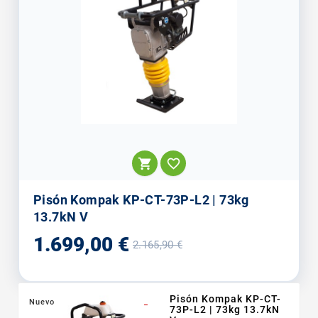


Pisón Kompak KP-CT-73P-L2 | 73kg
13.7kN V
Precio
Precio
1.699,00 €
2.165,90 €
base
Pisón Kompak KP-CT-
Nuevo
_
73P-L2 | 73kg 13.7kN