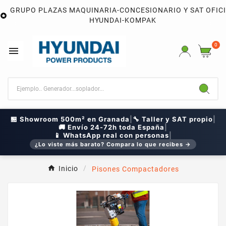
GRUPO PLAZAS MAQUINARIA-CONCESIONARIO Y SAT OFIC

HYUNDAI-KOMPAK
0

🏪 Showroom 500m² en Granada
|
🔧 Taller y SAT propio
|
🚚 Envío 24-72h toda España
|
📱 WhatsApp real con personas
|
¿Lo viste más barato? Compara lo que recibes →
Inicio
Pisones Compactadores