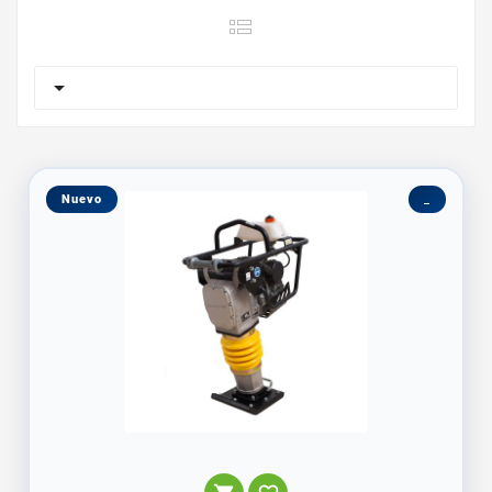

Nuevo
_