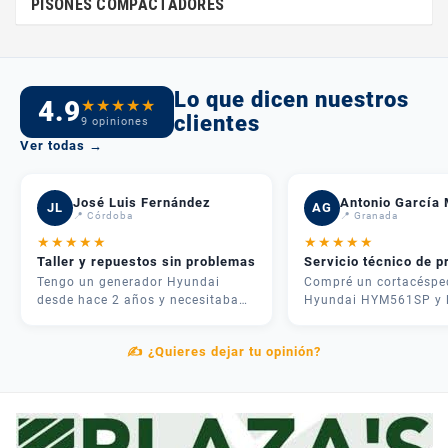
PISONES COMPACTADORES
Lo que dicen nuestros
4.9
★
★
★
★
★
clientes
9 opiniones
Ver todas →
José Luis Fernández
Antonio García 
JL
AG
📍 Córdoba
📍 Granada
★
★
★
★
★
★
★
★
★
★
Taller y repuestos sin problemas
Servicio técnico de p
Tengo un generador Hyundai
Compré un cortacéspe
desde hace 2 años y necesitaba
Hyundai HYM561SP y 
una revisión. Me atendieron
experiencia fue inmejo
rápido, me dieron presupuesto
José me asesoró por
✍️ ¿Quieres dejar tu opinión?
claro y en 3 días lo tenía como
teléfono y me recome
nuevo. Además tenían todos los
justo lo que necesitab
repuestos en stock. Servicio
mi parcela. La entrega
postventa de verdad.
rápida y el equipo me
explicó cómo usarlo
correctamente. Muy