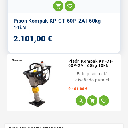


Pisón Kompak KP-CT-60P-2A | 60kg
10kN
Precio
2.101,00 €
Nuevo
Pisón Kompak KP-CT-
60P-2A | 60kg 10kN
Este pisón está
diseñado para el
contratista que trabaja
Precio
2.101,00 €
en espacios
confinados, como



zanjas para tuberías o
cimentaciones
estrechas. Es el equipo
ideal para...