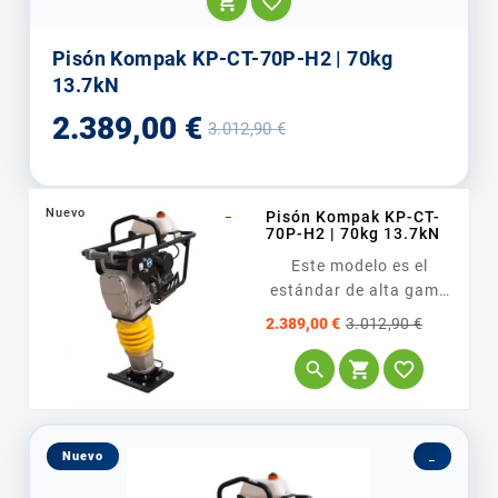


Pisón Kompak KP-CT-70P-H2 | 70kg
13.7kN
Precio
Precio
2.389,00 €
3.012,90 €
base
Nuevo
_
Pisón Kompak KP-CT-
70P-H2 | 70kg 13.7kN
Este modelo es el
estándar de alta gama
diseñado para
Precio
Precio
2.389,00 €
3.012,90 €
constructoras que
base
exigen la máxima



fiabilidad. El perfil de
cliente es aquel que
prioriza la tecnología
Nuevo
_
del...