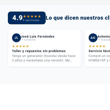
4.9
★
★
★
★
★
Lo que dicen nuestros cl
9 opiniones
José Luis Fernández
Antonio
JL
AG
📍 Córdoba
📍 Grana
★
★
★
★
★
★
★
★
★
★
Taller y repuestos sin problemas
Servicio téc
Tengo un generador Hyundai desde hace
Compré un co
2 años y necesitaba una revisión. Me
HYM561SP y l
atendieron rápido, me dieron
inmejorable.
presupuesto claro y en 3 días lo tenía
teléfono y me
como nuevo. Además tenían todos los
necesitaba pa
repuestos en stock. Servicio postventa de
fue rápida y 
verdad.
usarlo correc