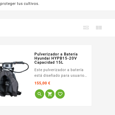
 proteger tus cultivos.
Pulverizador a Batería
Hyundai HYPB15-20V
Capacidad 15L
Este pulverizador a batería
está diseñado para usuarios
que buscan comodidad y
Precio
155,00 €
libertad de movimiento en el
cuidado de sus...


