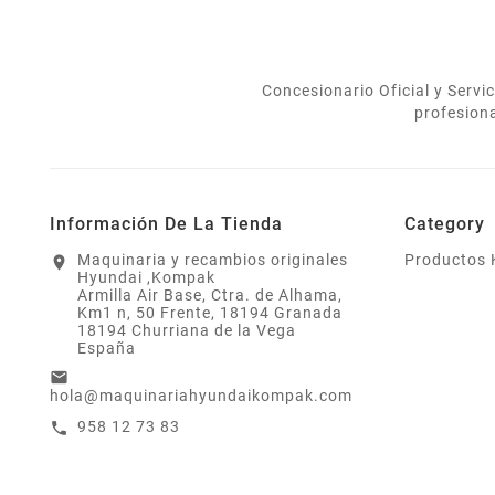
Concesionario Oficial y Serv
profesion
Información De La Tienda
Category
Maquinaria y recambios originales
Productos
location_on
Hyundai ,Kompak
Armilla Air Base, Ctra. de Alhama,
Km1 n, 50 Frente, 18194 Granada
18194 Churriana de la Vega
España
email
hola@maquinariahyundaikompak.com
958 12 73 83
call