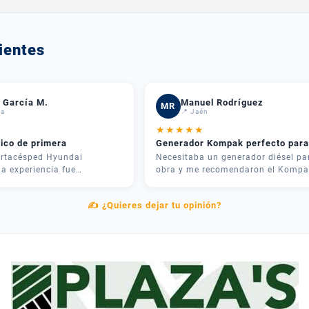
ientes
 García M.
Manuel Rodríguez
MR
da
📍 Jaén
★
★
★
★
★
nico de primera
Generador Kompak perfecto para
rtacésped Hyundai
Necesitaba un generador diésel pa
a experiencia fue
obra y me recomendaron el Kompa
 José me asesoró por
KD8000SET. Potencia brutal y muy
 recomendó justo lo que
silencioso. Lo mejor fue el
✍️ ¿Quieres dejar tu opinión?
ra mi parcela. La entrega
asesoramiento: me explicaron las
el equipo me explicó cómo
diferencias entre modelos y me
tamente. Muy contentos.
ahorraron dinero eligiendo el adec