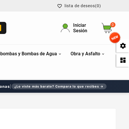
lista de deseos
(0)

Iniciar
0
Sesión

bombas y Bombas de Agua
Obra y Asfalto

sonas
|
¿Lo viste más barato? Compara lo que recibes →