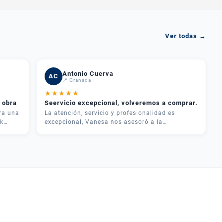
Ver todas →
Antonio Cuerva
AC
📍 Granada
★
★
★
★
★
 obra
Seervicio excepcional, volveremos a comprar.
ra una
La atención, servicio y profesionalidad es
k
excepcional, Vanesa nos asesoró a la
perfección, y cualquier duda los llamamos y nos
dan una solución, muchas garcias por todo muy
recomendable Plazas maquinaria
uado.