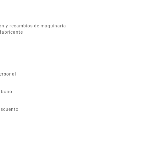
ión y recambios de maquinaria
fabricante
ersonal
abono
escuento