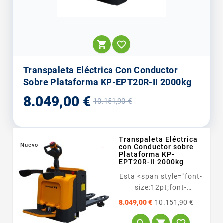


Transpaleta Eléctrica Con Conductor
Sobre Plataforma KP-EPT20R-II 2000kg
Precio
Precio
8.049,00 €
10.151,90 €
base
Transpaleta Eléctrica
Nuevo
_
con Conductor sobre
Plataforma KP-
EPT20R-II 2000kg
Esta <span style="font-
size:12pt;font-
family:Arial,...
Precio
Precio
8.049,00 €
10.151,90 €
base


