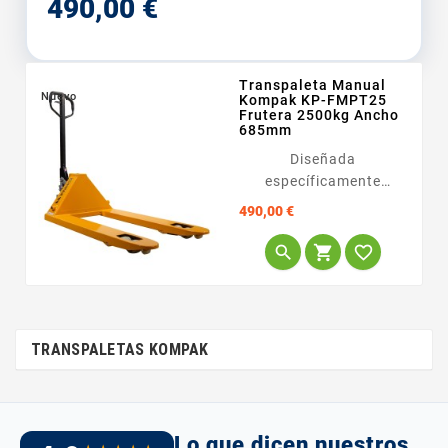
490,00 €
Transpaleta Manual
Nuevo
Kompak KP-FMPT25
Frutera 2500kg Ancho
685mm
Diseñada
específicamente
<span...
Precio
490,00 €



TRANSPALETAS KOMPAK
Lo que dicen nuestros