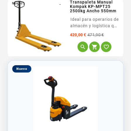
Transpaleta Manual
Nuevo
_
Kompak KP-MPT25
2500kg Ancho 550mm
Ideal para operarios de
almacén y logística que
buscan una
Precio
Precio
420,00 €
471,90 €
herramienta robusta
base
y...



Nuevo