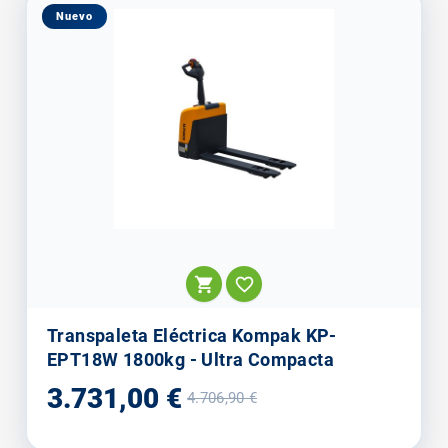
Nuevo


Transpaleta Eléctrica Kompak KP-
EPT18W 1800kg - Ultra Compacta
Precio
Precio
3.731,00 €
4.706,90 €
base