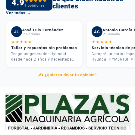
4.9
★
★
★
★
★
clientes
9 opiniones
Ver todas →
José Luis Fernández
Antonio García 
JL
AG
📍 Córdoba
📍 Granada
★
★
★
★
★
★
★
★
★
★
Taller y repuestos sin problemas
Servicio técnico de p
Tengo un generador Hyundai
Compré un cortacéspe
desde hace 2 años y necesitaba
Hyundai HYM561SP y 
una revisión. Me atendieron
experiencia fue inmejo
rápido, me dieron presupuesto
José me asesoró por
✍️ ¿Quieres dejar tu opinión?
claro y en 3 días lo tenía como
teléfono y me recome
nuevo. Además tenían todos los
justo lo que necesitab
repuestos en stock. Servicio
mi parcela. La entrega
postventa de verdad.
rápida y el equipo me
explicó cómo usarlo
correctamente. Muy
contentos.