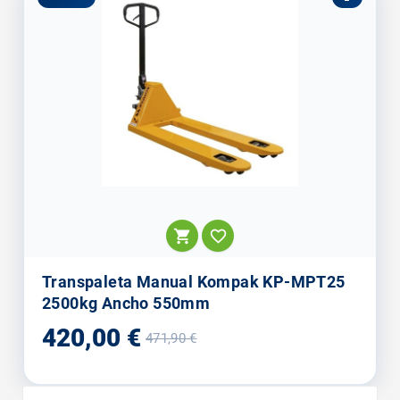


Transpaleta Manual Kompak KP-MPT25
2500kg Ancho 550mm
Precio
Precio
420,00 €
471,90 €
base