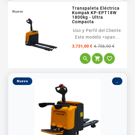
Transpaleta Eléctrica
Nuevo
Kompak KP-EPT18W
1800kg - Ultra
Compacta
Uso y Perfil del Cliente:
Este modelo <span...
Precio
Precio
3.731,00 €
4.706,90 €
base



Nuevo
_