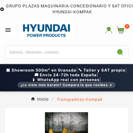
GRUPO PLAZAS MAQUINARIA-CONCESIONARIO Y SAT OFIC

HYUNDAI-KOMPAK
0

🏪 Showroom 500m² en Granada
|
🔧 Taller y SAT propio
|
🚚 Envío 24-72h toda España
|
📱 WhatsApp real con personas
|
¿Lo viste más barato? Compara lo que recibes →
Inicio
Transpaletas Kompak