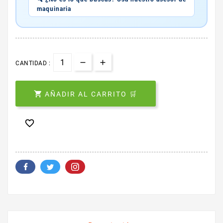
maquinaria
CANTIDAD :

AÑADIR AL CARRITO 🛒
