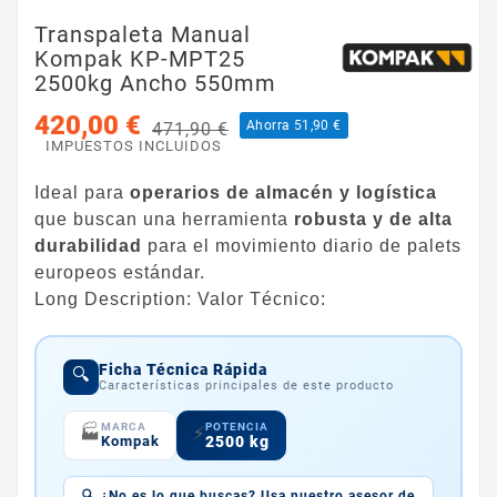
Transpaleta Manual
Kompak KP-MPT25
2500kg Ancho 550mm
420,00 €
Ahorra 51,90 €
471,90 €
IMPUESTOS INCLUIDOS
Ideal para
operarios de almacén y logística
que buscan una herramienta
robusta y de alta
durabilidad
para el movimiento diario de palets
europeos estándar.
​Long Description: Valor Técnico:
Ficha Técnica Rápida
🔍
Características principales de este producto
POTENCIA
MARCA
🏭
⚡
2500 kg
Kompak
🔍 ¿No es lo que buscas? Usa nuestro asesor de