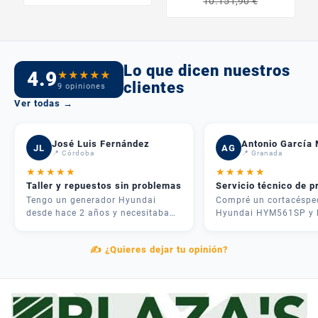
10.151,90 €
Lo que dicen nuestros
4.9
★
★
★
★
★
clientes
9 opiniones
Ver todas →
José Luis Fernández
Antonio García 
JL
AG
📍 Córdoba
📍 Granada
★
★
★
★
★
★
★
★
★
★
Taller y repuestos sin problemas
Servicio técnico de p
Tengo un generador Hyundai
Compré un cortacéspe
desde hace 2 años y necesitaba
Hyundai HYM561SP y 
una revisión. Me atendieron
experiencia fue inmejo
rápido, me dieron presupuesto
José me asesoró por
✍️ ¿Quieres dejar tu opinión?
claro y en 3 días lo tenía como
teléfono y me recome
nuevo. Además tenían todos los
justo lo que necesitab
repuestos en stock. Servicio
mi parcela. La entrega
postventa de verdad.
rápida y el equipo me
explicó cómo usarlo
correctamente. Muy