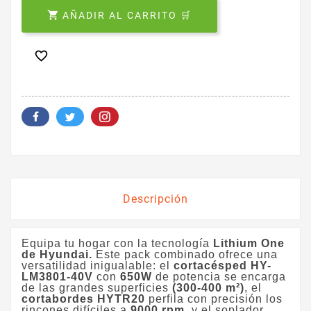

AÑADIR AL CARRITO 🛒

Descripción
Equipa tu hogar con la tecnología
Lithium One
de Hyundai.
Este pack combinado ofrece una
versatilidad inigualable: el
cortacésped
HY-
LM38
01
-40V
con
650W
de potencia se encarga
de las grandes superficies
(300-400 m²)
, el
cortabordes HYTR20
perfila con precisión los
rincones difíciles a
9000 rpm,
y el soplador