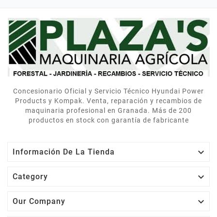
repuestos en stock. Servicio
mi parcela. La entrega
postventa de verdad.
rápida y el equipo me
explicó cómo usarlo
correctamente. Muy
contentos.
Concesionario Oficial y Servicio Técnico Hyundai Power
Products y Kompak. Venta, reparación y recambios de
maquinaria profesional en Granada. Más de 200
productos en stock con garantía de fabricante

Información De La Tienda

Category

Our Company