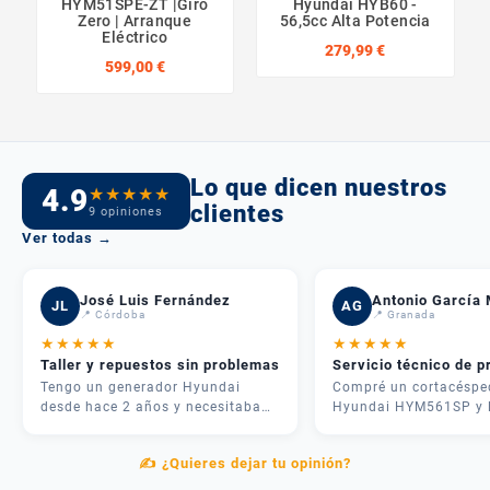
HYM51SPE-ZT |Giro
Hyundai HYB60 -
Zero | Arranque
56,5cc Alta Potencia
Eléctrico
279,99 €
599,00 €
Lo que dicen nuestros
4.9
★
★
★
★
★
clientes
9 opiniones
Ver todas →
José Luis Fernández
Antonio García 
JL
AG
📍 Córdoba
📍 Granada
★
★
★
★
★
★
★
★
★
★
Taller y repuestos sin problemas
Servicio técnico de p
Tengo un generador Hyundai
Compré un cortacéspe
desde hace 2 años y necesitaba
Hyundai HYM561SP y 
una revisión. Me atendieron
experiencia fue inmejo
rápido, me dieron presupuesto
José me asesoró por
✍️ ¿Quieres dejar tu opinión?
claro y en 3 días lo tenía como
teléfono y me recome
nuevo. Además tenían todos los
justo lo que necesitab