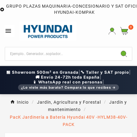
GRUPO PLAZAS MAQUINARIA-CONCESIONARIO Y SAT OFIC

HYUNDAI-KOMPAK
0

🏪 Showroom 500m² en Granada
|
🔧 Taller y SAT propio
|
🚚 Envío 24-72h toda España
|
📱 WhatsApp real con personas
|
¿Lo viste más barato? Compara lo que recibes →
Inicio
Jardín, Agricultura y Forestal
Jardín y
mantenimiento
PacK Jardinería a Batería Hyundai 40V -HYLM38-40V-
PACK