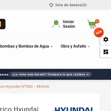
lista de deseos
(0)

Iniciar
0
Sesión

bombas y Bombas de Agua
Obra y Asfalto

sonas
|
¿Lo viste más barato? Compara lo que recibes →
rico Hyundai HT500 - 492mm
rico Hyundai