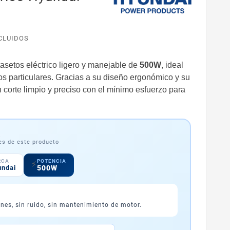
CLUIDOS
asetos eléctrico ligero y manejable de
500W
, ideal
os particulares. Gracias a su diseño ergonómico y su
n corte limpio y preciso con el mínimo esfuerzo para
a
les de este producto
POTENCIA
RCA
⚡
500W
undai
nes, sin ruido, sin mantenimiento de motor.