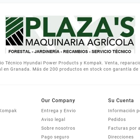
tamente. Muy contentos.
ahorraron dinero eligiendo el adec
icio Técnico Hyundai Power Products y Kompak. Venta, reparac
al en Granada. Más de 200 productos en stock con garantía de 
Our Company
Su Cuenta
 Kompak
Entrega y Envio
Información p
Aviso legal
Pedidos
Sobre nosotros
Facturas por 
Pago seguro
Direcciones