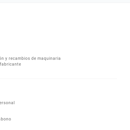
uado.
ión y recambios de maquinaria
fabricante
ersonal
abono