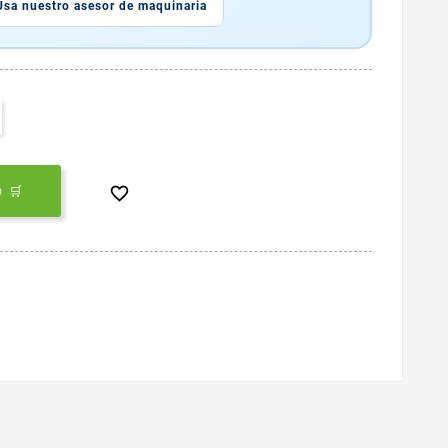
Usa nuestro asesor de maquinaria

 🛒