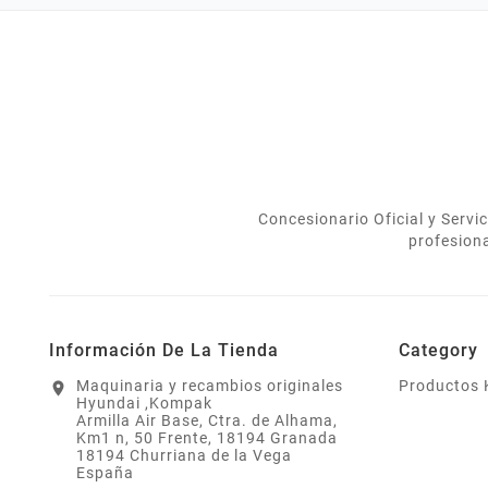
verdad.
usarlo correc
Concesionario Oficial y Serv
profesion
Información De La Tienda
Category
Maquinaria y recambios originales
Productos
location_on
Hyundai ,Kompak
Armilla Air Base, Ctra. de Alhama,
Km1 n, 50 Frente, 18194 Granada
18194 Churriana de la Vega
España