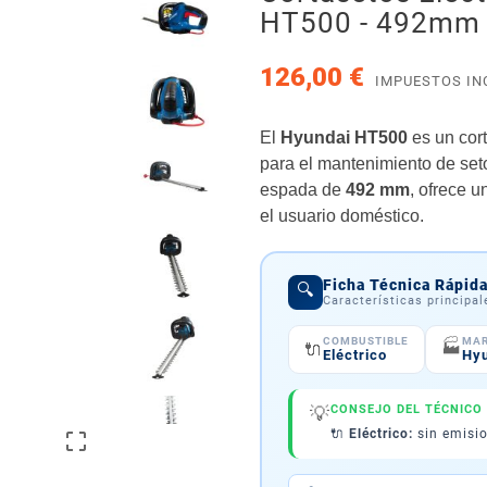
HT500 - 492mm
126,00 €
IMPUESTOS IN
El
Hyundai HT500
es un cort
para el mantenimiento de set
espada de
492 mm
, ofrece u
el usuario doméstico.
Ficha Técnica Rápid
🔍
Características principa
COMBUSTIBLE
MA
🏭
🔌
Eléctrico
Hy
💡
CONSEJO DEL TÉCNICO
🔌
Eléctrico:
sin emisio
