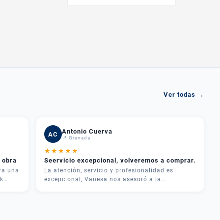
Ver todas →
Antonio Cuerva
AC
📍 Granada
★
★
★
★
★
 obra
Seervicio excepcional, volveremos a comprar.
ra una
La atención, servicio y profesionalidad es
k
excepcional, Vanesa nos asesoró a la
perfección, y cualquier duda los llamamos y nos
dan una solución, muchas garcias por todo muy
recomendable Plazas maquinaria