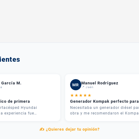
ientes
 García M.
Manuel Rodríguez
MR
da
📍 Jaén
★
★
★
★
★
nico de primera
Generador Kompak perfecto para
rtacésped Hyundai
Necesitaba un generador diésel pa
a experiencia fue
obra y me recomendaron el Kompa
 José me asesoró por
KD8000SET. Potencia brutal y muy
 recomendó justo lo que
silencioso. Lo mejor fue el
✍️ ¿Quieres dejar tu opinión?
ra mi parcela. La entrega
asesoramiento: me explicaron las
el equipo me explicó cómo
diferencias entre modelos y me