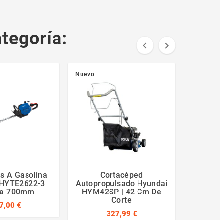
tegoría:


Nuevo
Nuevo
s A Gasolina
Cortacéped
Pack J
 HYTE2622-3
Autopropulsado Hyundai
58V HY
da 700mm
HYM42SP | 42 Cm De
Corte
7,00 €
327,99 €