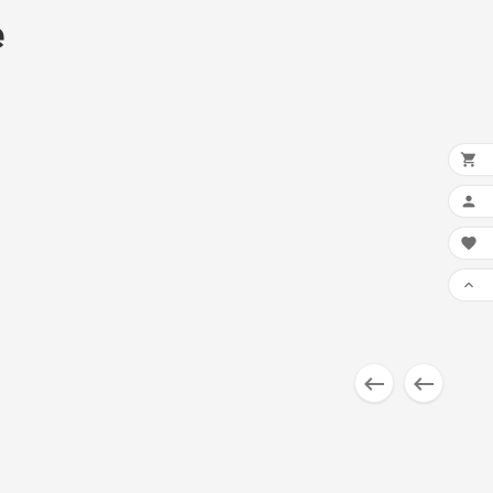
e





