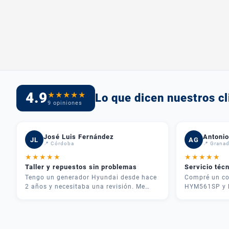
4.9
★
★
★
★
★
Lo que dicen nuestros cl
9 opiniones
José Luis Fernández
Antonio
JL
AG
📍 Córdoba
📍 Grana
★
★
★
★
★
★
★
★
★
★
Taller y repuestos sin problemas
Servicio téc
Tengo un generador Hyundai desde hace
Compré un co
2 años y necesitaba una revisión. Me
HYM561SP y l
atendieron rápido, me dieron
inmejorable.
presupuesto claro y en 3 días lo tenía
teléfono y me
como nuevo. Además tenían todos los
necesitaba pa
repuestos en stock. Servicio postventa de
fue rápida y 