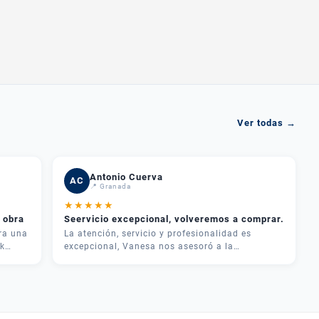
Ver todas →
Antonio Cuerva
AC
📍 Granada
★
★
★
★
★
 obra
Seervicio excepcional, volveremos a comprar.
ra una
La atención, servicio y profesionalidad es
k
excepcional, Vanesa nos asesoró a la
perfección, y cualquier duda los llamamos y nos
dan una solución, muchas garcias por todo muy
recomendable Plazas maquinaria
uado.