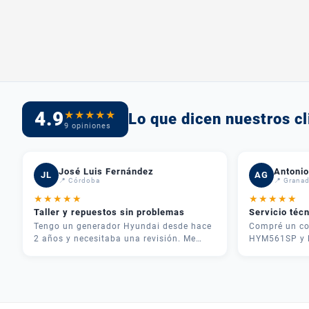
4.9
★
★
★
★
★
Lo que dicen nuestros cl
9 opiniones
José Luis Fernández
Antonio
JL
AG
📍 Córdoba
📍 Grana
★
★
★
★
★
★
★
★
★
★
Taller y repuestos sin problemas
Servicio téc
Tengo un generador Hyundai desde hace
Compré un co
2 años y necesitaba una revisión. Me
HYM561SP y l
atendieron rápido, me dieron
inmejorable.
presupuesto claro y en 3 días lo tenía
teléfono y me
como nuevo. Además tenían todos los
necesitaba pa
repuestos en stock. Servicio postventa de
fue rápida y 
verdad.
usarlo correc