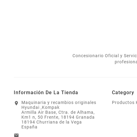
Concesionario Oficial y Serv
profesion
Información De La Tienda
Category
Maquinaria y recambios originales
Productos
location_on
Hyundai ,Kompak
Armilla Air Base, Ctra. de Alhama,
Km1 n, 50 Frente, 18194 Granada
18194 Churriana de la Vega
España
email