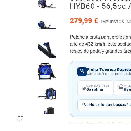
HYB60 - 56,5cc 
279,99 €
IMPUESTOS IN
Potencia bruta para profesio
aire de
432 km/h
, este sopla
restos de poda y grandes área
Ficha Técnica Rápid
🔍
Características principa
COMBUSTIBLE
MAR
🏭
⛽
Gasolina
Hyu
🔍 ¿No es lo que buscas? 
