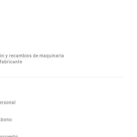
ión y recambios de maquinaria
fabricante
ersonal
abono
escuento