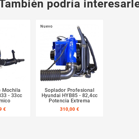
También podría interesarl
Nuevo
e Mochila
Soplador Profesional
33 - 33cc
Hyundai HYB85 - 82,4cc
mico
Potencia Extrema
9 €
310,00 €