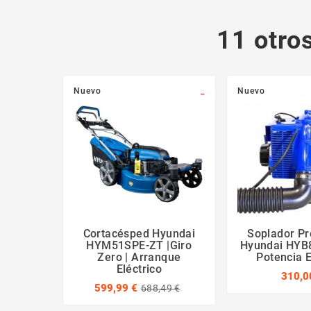
11 otro
Nuevo
_
Nuevo
Cortacésped Hyundai
Soplador Pr
HYM51SPE-ZT |Giro
Hyundai HYB8
Zero | Arranque
Potencia 
Eléctrico
310,0
599,99 €
688,49 €