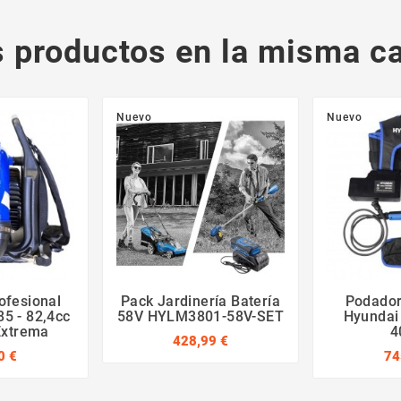
s productos en la misma ca
Nuevo
Nuevo
ofesional
Pack Jardinería Batería
Podador
5 - 82,4cc
58V HYLM3801-58V-SET
Hyundai
Extrema
4
428,99 €
0 €
74