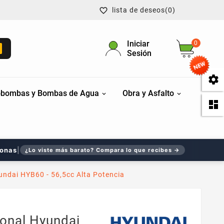
lista de deseos
(0)

Iniciar
0
Sesión

bombas y Bombas de Agua
Obra y Asfalto

sonas
|
¿Lo viste más barato? Compara lo que recibes →
undai HYB60 - 56,5cc Alta Potencia
ional Hyundai