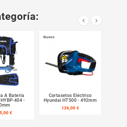
tegoría:


Nuevo
Nuevo
a A Batería
Cortasetos Eléctrico
Cortas
 HYBP-404 -
Hyundai HT500 - 492mm
Hyund
0mm
126,00 €
Es
5,00 €