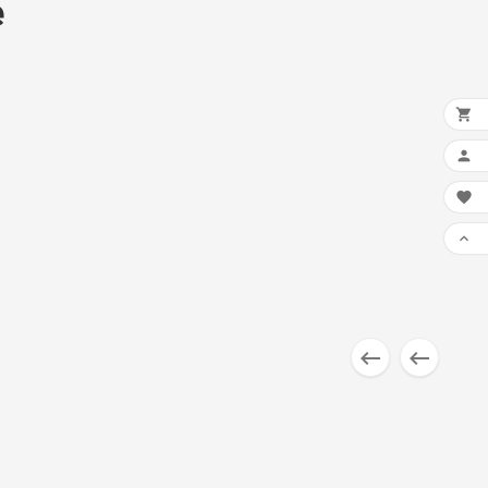
e





