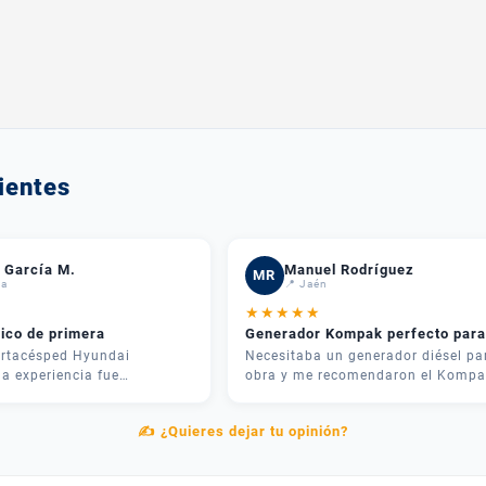
ientes
 García M.
Manuel Rodríguez
MR
da
📍 Jaén
★
★
★
★
★
nico de primera
Generador Kompak perfecto para
rtacésped Hyundai
Necesitaba un generador diésel pa
a experiencia fue
obra y me recomendaron el Kompa
 José me asesoró por
KD8000SET. Potencia brutal y muy
 recomendó justo lo que
silencioso. Lo mejor fue el
✍️ ¿Quieres dejar tu opinión?
ra mi parcela. La entrega
asesoramiento: me explicaron las
el equipo me explicó cómo
diferencias entre modelos y me
tamente. Muy contentos.
ahorraron dinero eligiendo el adec