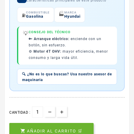
Características principales de este producto
COMBUSTIBLE
MARCA
🏭
⛽
Gasolina
Hyundai
💡
CONSEJO DEL TÉCNICO
🔑
Arranque eléctrico:
enciende con un
botón, sin esfuerzo.
⚙️
Motor 4T OHV:
mayor eficiencia, menor
consumo y larga vida útil.
🔍 ¿No es lo que buscas? Usa nuestro asesor de
maquinaria
CANTIDAD :

AÑADIR AL CARRITO 🛒