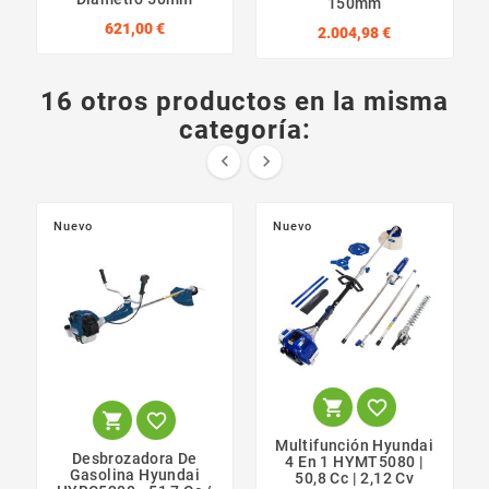
150mm
621,00 €
2.004,98 €
16 otros productos en la misma
categoría:


Nuevo
Nuevo




Multifunción Hyundai
Desbrozadora De
4 En 1 HYMT5080 |
Gasolina Hyundai
50,8 Cc | 2,12 Cv