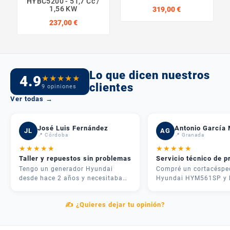
HYBC5200 - 51,7 Cc /
1,56 KW
319,00 €
237,00 €
Lo que dicen nuestros
4.9
★
★
★
★
★
clientes
9 opiniones
Ver todas →
José Luis Fernández
Antonio García 
JL
AG
📍 Córdoba
📍 Granada
★
★
★
★
★
★
★
★
★
★
Taller y repuestos sin problemas
Servicio técnico de p
Tengo un generador Hyundai
Compré un cortacéspe
desde hace 2 años y necesitaba
Hyundai HYM561SP y 
una revisión. Me atendieron
experiencia fue inmejo
rápido, me dieron presupuesto
José me asesoró por
✍️ ¿Quieres dejar tu opinión?
claro y en 3 días lo tenía como
teléfono y me recome
nuevo. Además tenían todos los
justo lo que necesitab
repuestos en stock. Servicio
mi parcela. La entrega