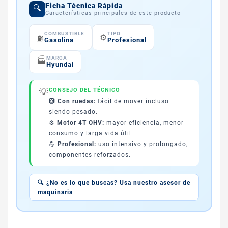
Ficha Técnica Rápida
🔍
Características principales de este producto
COMBUSTIBLE
TIPO
⚙️
⛽
Gasolina
Profesional
MARCA
🏭
Hyundai
💡
CONSEJO DEL TÉCNICO
🛞
Con ruedas:
fácil de mover incluso
siendo pesado.
⚙️
Motor 4T OHV:
mayor eficiencia, menor
consumo y larga vida útil.
💪
Profesional:
uso intensivo y prolongado,
componentes reforzados.
🔍 ¿No es lo que buscas? Usa nuestro asesor de
maquinaria