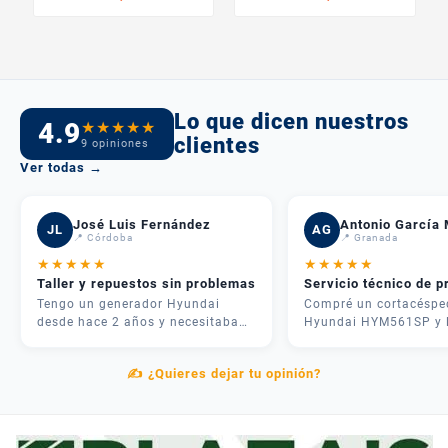
Lo que dicen nuestros
4.9
★
★
★
★
★
clientes
9 opiniones
Ver todas →
José Luis Fernández
Antonio García 
JL
AG
📍 Córdoba
📍 Granada
★
★
★
★
★
★
★
★
★
★
Taller y repuestos sin problemas
Servicio técnico de p
Tengo un generador Hyundai
Compré un cortacéspe
desde hace 2 años y necesitaba
Hyundai HYM561SP y 
una revisión. Me atendieron
experiencia fue inmejo
rápido, me dieron presupuesto
José me asesoró por
✍️ ¿Quieres dejar tu opinión?
claro y en 3 días lo tenía como
teléfono y me recome
nuevo. Además tenían todos los
justo lo que necesitab
repuestos en stock. Servicio
mi parcela. La entrega
postventa de verdad.
rápida y el equipo me
explicó cómo usarlo