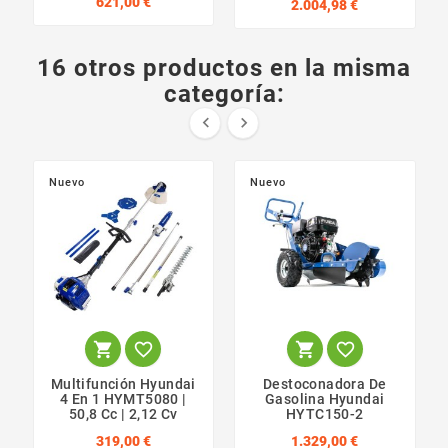
621,00 €
2.004,98 €
16 otros productos en la misma
categoría:


Nuevo
Nuevo




Multifunción Hyundai
Destoconadora De
4 En 1 HYMT5080 |
Gasolina Hyundai
50,8 Cc | 2,12 Cv
HYTC150-2
319,00 €
1.329,00 €