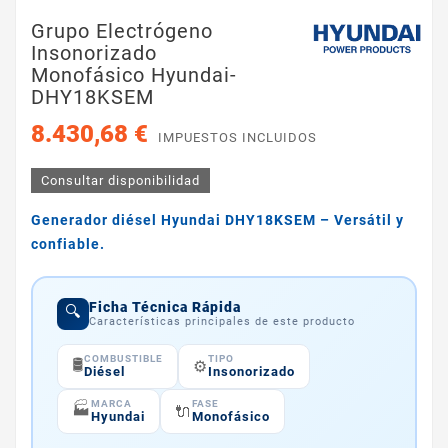
Grupo Electrógeno
Insonorizado
Monofásico Hyundai-
DHY18KSEM
8.430,68 €
IMPUESTOS INCLUIDOS
Consultar disponibilidad
Generador diésel Hyundai DHY18KSEM – Versátil y
confiable.
Ficha Técnica Rápida
🔍
Características principales de este producto
COMBUSTIBLE
TIPO
🛢️
⚙️
Diésel
Insonorizado
MARCA
FASE
🏭
🔌
Hyundai
Monofásico