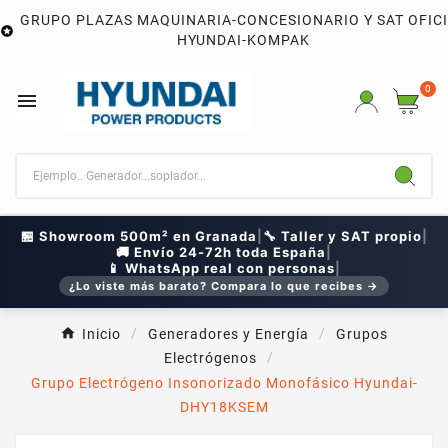
GRUPO PLAZAS MAQUINARIA-CONCESIONARIO Y SAT OFIC

HYUNDAI-KOMPAK
0

🏪 Showroom 500m² en Granada
|
🔧 Taller y SAT propio
|
🚚 Envío 24-72h toda España
|
📱 WhatsApp real con personas
|
¿Lo viste más barato? Compara lo que recibes →
Inicio
Generadores y Energía
Grupos
Electrógenos
Grupo Electrógeno Insonorizado Monofásico Hyundai-
DHY18KSEM