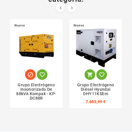


Nuevo
Nuevo




Grupo Electrógeno
Grupo Electrógeno
Insonorizado De
Diésel Hyundai
88kVA Kompak - KP-
DHY11KSEm
DC88R
7.663,99 €