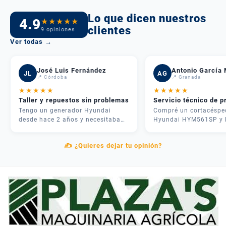
Lo que dicen nuestros
4.9
★
★
★
★
★
clientes
9 opiniones
Ver todas →
José Luis Fernández
Antonio García 
JL
AG
📍 Córdoba
📍 Granada
★
★
★
★
★
★
★
★
★
★
Taller y repuestos sin problemas
Servicio técnico de p
Tengo un generador Hyundai
Compré un cortacéspe
desde hace 2 años y necesitaba
Hyundai HYM561SP y 
una revisión. Me atendieron
experiencia fue inmejo
rápido, me dieron presupuesto
José me asesoró por
✍️ ¿Quieres dejar tu opinión?
claro y en 3 días lo tenía como
teléfono y me recome
nuevo. Además tenían todos los
justo lo que necesitab
repuestos en stock. Servicio
mi parcela. La entrega
postventa de verdad.
rápida y el equipo me
explicó cómo usarlo
correctamente. Muy
contentos.