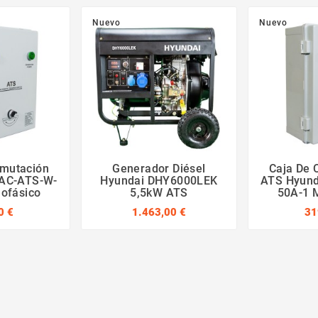
Nuevo
Nuevo
nmutación
Generador Diésel
Caja De 
 AC-ATS-W-
Hyundai DHY6000LEK
ATS Hyund
ofásico
5,5kW ATS
50A-1 
0 €
1.463,00 €
31