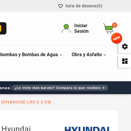
lista de deseos
(0)

Iniciar
0
Sesión

bombas y Bombas de Agua
Obra y Asfalto

sonas
|
¿Lo viste más barato? Compara lo que recibes →
i DHY8600SE-LRS 6.3 KW
t Hyundai