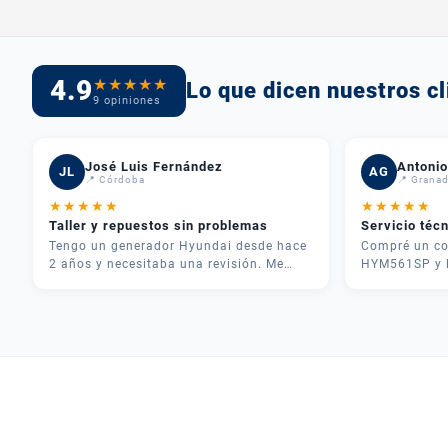
4.9
★
★
★
★
★
Lo que dicen nuestros cl
9 opiniones
José Luis Fernández
Antonio
JL
AG
📍 Córdoba
📍 Grana
★
★
★
★
★
★
★
★
★
★
Taller y repuestos sin problemas
Servicio téc
Tengo un generador Hyundai desde hace
Compré un co
2 años y necesitaba una revisión. Me
HYM561SP y l
atendieron rápido, me dieron
inmejorable.
presupuesto claro y en 3 días lo tenía
teléfono y me
como nuevo. Además tenían todos los
necesitaba pa
repuestos en stock. Servicio postventa de
fue rápida y 
verdad.
usarlo correc