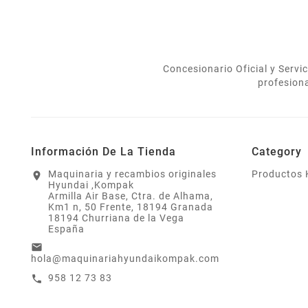
Concesionario Oficial y Serv
profesion
Información De La Tienda
Category
Maquinaria y recambios originales
Productos
location_on
Hyundai ,Kompak
Armilla Air Base, Ctra. de Alhama,
Km1 n, 50 Frente, 18194 Granada
18194 Churriana de la Vega
España
email
hola@maquinariahyundaikompak.com
958 12 73 83
call