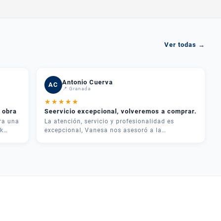
Ver todas →
Antonio Cuerva
AC
📍 Granada
★
★
★
★
★
 obra
Seervicio excepcional, volveremos a comprar.
ra una
La atención, servicio y profesionalidad es
k
excepcional, Vanesa nos asesoró a la
perfección, y cualquier duda los llamamos y nos
dan una solución, muchas garcias por todo muy
recomendable Plazas maquinaria
uado.