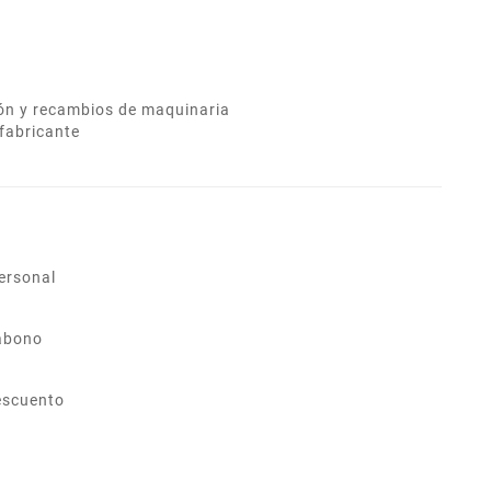
ión y recambios de maquinaria
fabricante
ersonal
abono
escuento