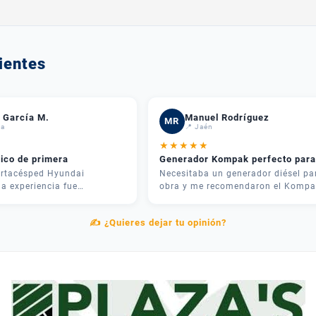
ientes
 García M.
Manuel Rodríguez
MR
da
📍 Jaén
★
★
★
★
★
nico de primera
Generador Kompak perfecto para
rtacésped Hyundai
Necesitaba un generador diésel pa
a experiencia fue
obra y me recomendaron el Kompa
 José me asesoró por
KD8000SET. Potencia brutal y muy
 recomendó justo lo que
silencioso. Lo mejor fue el
✍️ ¿Quieres dejar tu opinión?
ra mi parcela. La entrega
asesoramiento: me explicaron las
el equipo me explicó cómo
diferencias entre modelos y me
tamente. Muy contentos.
ahorraron dinero eligiendo el adec