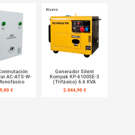
Nuevo
Nuevo
Conmutación
Generador Silent
Gen
ai AC-ATS-W-
Kompak KP-6100SE-3
Bicil
Monofásico
(Trifásico) 6.6 KVA
DH
9,00 €
2.044,90 €
Insono
Trifá