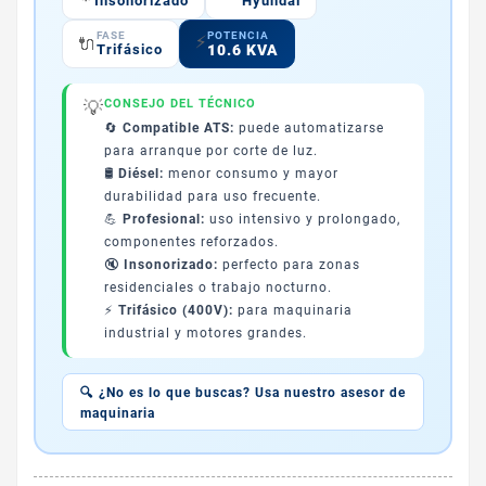
Insonorizado
Hyundai
POTENCIA
FASE
⚡
🔌
10.6 KVA
Trifásico
💡
CONSEJO DEL TÉCNICO
🔄
Compatible ATS:
puede automatizarse
para arranque por corte de luz.
🛢️
Diésel:
menor consumo y mayor
durabilidad para uso frecuente.
💪
Profesional:
uso intensivo y prolongado,
componentes reforzados.
🔇
Insonorizado:
perfecto para zonas
residenciales o trabajo nocturno.
⚡
Trifásico (400V):
para maquinaria
industrial y motores grandes.
🔍 ¿No es lo que buscas? Usa nuestro asesor de
maquinaria