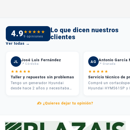
Lo que dicen nuestros
4.9
★
★
★
★
★
clientes
9 opiniones
Ver todas →
José Luis Fernández
Antonio García 
JL
AG
📍 Córdoba
📍 Granada
★
★
★
★
★
★
★
★
★
★
Taller y repuestos sin problemas
Servicio técnico de p
Tengo un generador Hyundai
Compré un cortacéspe
desde hace 2 años y necesitaba
Hyundai HYM561SP y 
una revisión. Me atendieron
experiencia fue inmejo
rápido, me dieron presupuesto
José me asesoró por
✍️ ¿Quieres dejar tu opinión?
claro y en 3 días lo tenía como
teléfono y me recome
nuevo. Además tenían todos los
justo lo que necesitab
repuestos en stock. Servicio
mi parcela. La entrega
postventa de verdad.
rápida y el equipo me
explicó cómo usarlo