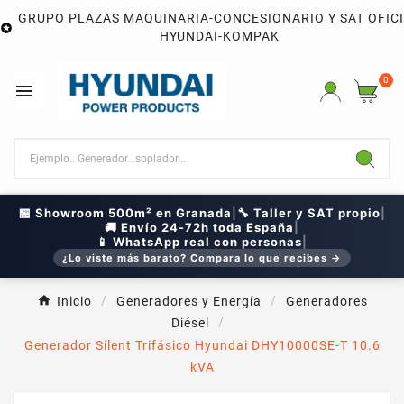
GRUPO PLAZAS MAQUINARIA-CONCESIONARIO Y SAT OFIC

HYUNDAI-KOMPAK
0

🏪 Showroom 500m² en Granada
|
🔧 Taller y SAT propio
|
🚚 Envío 24-72h toda España
|
📱 WhatsApp real con personas
|
¿Lo viste más barato? Compara lo que recibes →
Inicio
Generadores y Energía
Generadores
Diésel
Generador Silent Trifásico Hyundai DHY10000SE-T 10.6
kVA