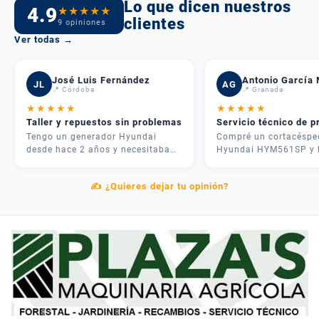
Lo que dicen nuestros
4.9
★
★
★
★
★
clientes
9 opiniones
Ver todas →
José Luis Fernández
Antonio García 
JL
AG
📍 Córdoba
📍 Granada
★
★
★
★
★
★
★
★
★
★
Taller y repuestos sin problemas
Servicio técnico de p
Tengo un generador Hyundai
Compré un cortacéspe
desde hace 2 años y necesitaba
Hyundai HYM561SP y 
una revisión. Me atendieron
experiencia fue inmejo
rápido, me dieron presupuesto
José me asesoró por
✍️ ¿Quieres dejar tu opinión?
claro y en 3 días lo tenía como
teléfono y me recome
nuevo. Además tenían todos los
justo lo que necesitab
repuestos en stock. Servicio
mi parcela. La entrega
postventa de verdad.
rápida y el equipo me
explicó cómo usarlo
correctamente. Muy
contentos.