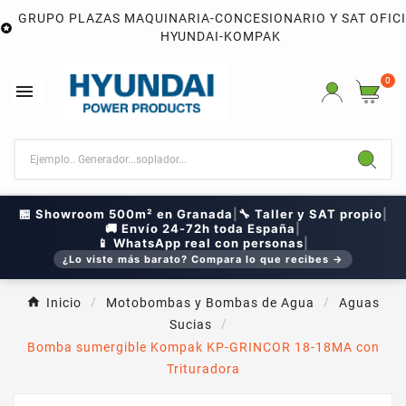
GRUPO PLAZAS MAQUINARIA-CONCESIONARIO Y SAT OFIC

HYUNDAI-KOMPAK
0

🏪 Showroom 500m² en Granada
|
🔧 Taller y SAT propio
|
🚚 Envío 24-72h toda España
|
📱 WhatsApp real con personas
|
¿Lo viste más barato? Compara lo que recibes →
Inicio
Motobombas y Bombas de Agua
Aguas
Sucias
Bomba sumergible Kompak KP-GRINCOR 18-18MA con
Trituradora