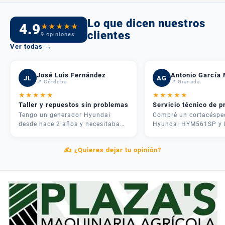
Lo que dicen nuestros
4.9
★
★
★
★
★
clientes
9 opiniones
Ver todas →
José Luis Fernández
Antonio García 
JL
AG
📍 Córdoba
📍 Granada
★
★
★
★
★
★
★
★
★
★
Taller y repuestos sin problemas
Servicio técnico de p
Tengo un generador Hyundai
Compré un cortacéspe
desde hace 2 años y necesitaba
Hyundai HYM561SP y 
una revisión. Me atendieron
experiencia fue inmejo
rápido, me dieron presupuesto
José me asesoró por
✍️ ¿Quieres dejar tu opinión?
claro y en 3 días lo tenía como
teléfono y me recome
nuevo. Además tenían todos los
justo lo que necesitab
repuestos en stock. Servicio
mi parcela. La entrega
postventa de verdad.
rápida y el equipo me
explicó cómo usarlo
correctamente. Muy
contentos.