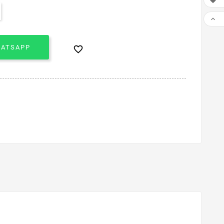


HATSAPP
