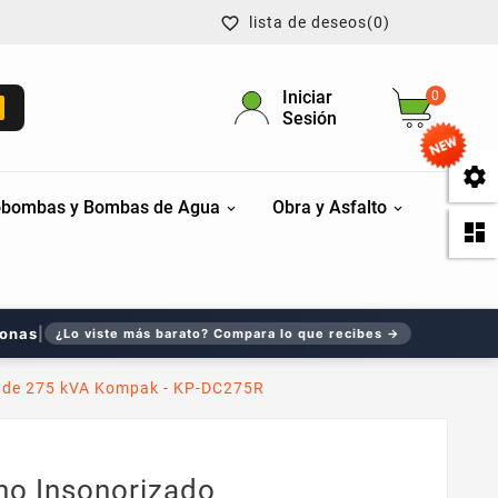
lista de deseos
(0)

Iniciar
0
Sesión

bombas y Bombas de Agua
Obra y Asfalto

sonas
|
¿Lo viste más barato? Compara lo que recibes →
o de 275 kVA Kompak - KP-DC275R
no Insonorizado