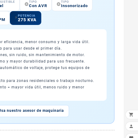
USTIBLE
TIPO
TIPO
⚙️
⚙️
el
Con AVR
Insonorizado
POTENCIA
⚡
275 KVA
RPM
 eficiencia, menor consumo y larga vida útil.
to para usar desde el primer día.
nes, sin ruido, sin mantenimiento de motor.
o y mayor durabilidad para uso frecuente.
automático de voltaje, protege tus equipos de
cto para zonas residenciales o trabajo nocturno.
nto = mayor vida útil, menos ruido y menor
Usa nuestro asesor de maquinaria

