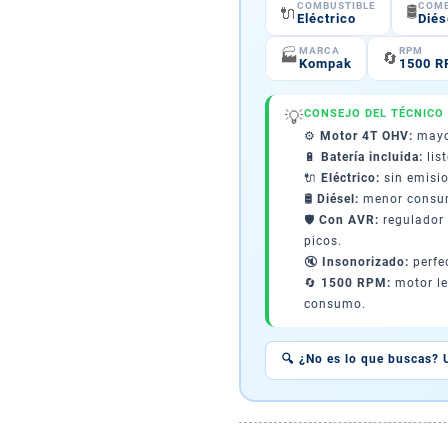
COMBUSTIBLE
COMB
🛢️
🔌
Eléctrico
Diés
MARCA
RPM
🏭
🔄
Kompak
1500 
💡
CONSEJO DEL TÉCNICO
⚙️
Motor 4T OHV:
mayor
🔋
Batería incluida:
lis
🔌
Eléctrico:
sin emisio
🛢️
Diésel:
menor consum
🛡️
Con AVR:
regulador 
picos.
🔇
Insonorizado:
perfe
🔄
1500 RPM:
motor le
consumo.
🔍 ¿No es lo que buscas? 